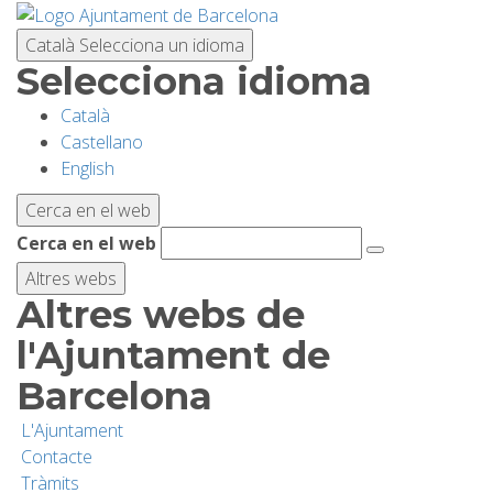
Vés
al
Català
Selecciona un idioma
contingut
Selecciona idioma
Català
PLANIFICA LA VISITA
Castellano
English
BIODIVERSITAT
Cerca en el web
Cerca en el web
ACTIVITATS
Altres webs
Altres webs de
ESCOLES
l'Ajuntament de
Barcelona
RECERCA I CONSERVACIÓ
L'Ajuntament
Contacte
SOSTENIBILITAT
Tràmits