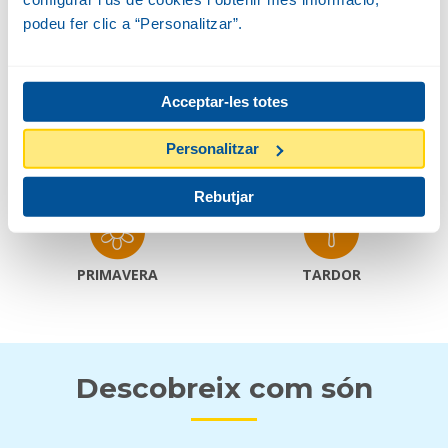
Alçada
1-3 M
podeu fer clic a “Personalitzar”.
Amplada
Acceptar-les totes
2 M
Personalitzar
FLOR I FRUIT
Rebutjar
PRIMAVERA
TARDOR
Descobreix com són