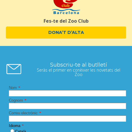
Fes-te del Zoo Club
DONA’T D’ALTA
Subscriu-te al butlletí
Seràs el primer en conèixer les novetats del
Zoo