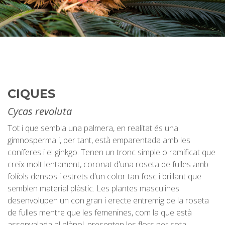
CIQUES
Cycas revoluta
Tot i que sembla una palmera, en realitat és una
gimnosperma i, per tant, està emparentada amb les
coníferes i el ginkgo. Tenen un tronc simple o ramificat que
creix molt lentament, coronat d'una roseta de fulles amb
folíols densos i estrets d'un color tan fosc i brillant que
semblen material plàstic. Les plantes masculines
desenvolupen un con gran i erecte entremig de la roseta
de fulles mentre que les femenines, com la que està
assenyalada al plànol, presenten les flors per sota