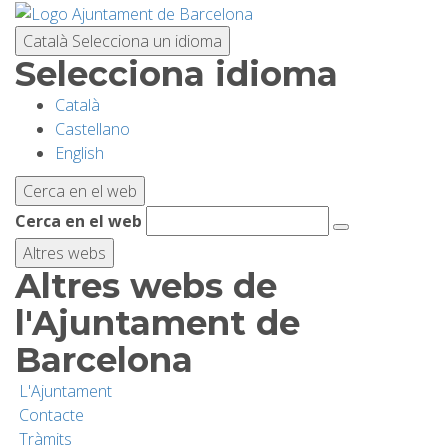
Vés
al
Català
Selecciona un idioma
contingut
Selecciona idioma
Català
PLANIFICA LA VISITA
Castellano
English
BIODIVERSITAT
Cerca en el web
Cerca en el web
ACTIVITATS
Altres webs
Altres webs de
ESCOLES
l'Ajuntament de
Barcelona
RECERCA I CONSERVACIÓ
L'Ajuntament
Contacte
SOSTENIBILITAT
Tràmits