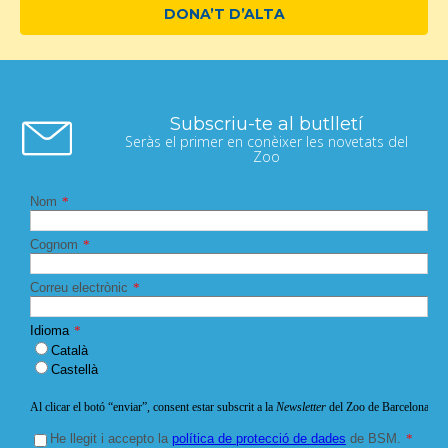
DONA’T D’ALTA
Subscriu-te al butlletí
Seràs el primer en conèixer les novetats del
Zoo