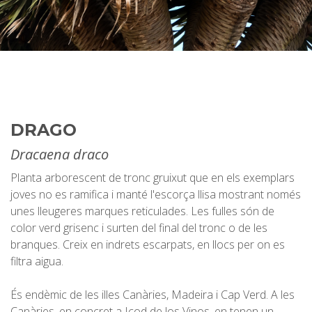
DRAGO
Dracaena draco
Planta arborescent de tronc gruixut que en els exemplars
joves no es ramifica i manté l'escorça llisa mostrant només
unes lleugeres marques reticulades. Les fulles són de
color verd grisenc i surten del final del tronc o de les
branques. Creix en indrets escarpats, en llocs per on es
filtra aigua.
És endèmic de les illes Canàries, Madeira i Cap Verd. A les
Canàries, en concret a Icod de los Vinos, en tenen un