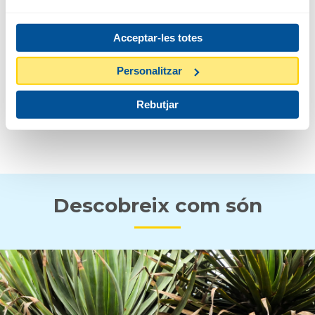
2-10 M
Acceptar-les totes
FLOR I FRUIT
Personalitzar
Rebutjar
ESTIU
TARDOR
Descobreix com són