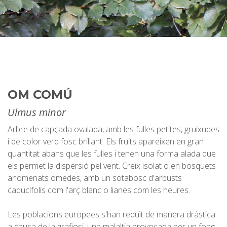
OM COMÚ
Ulmus minor
Arbre de capçada ovalada, amb les fulles petites, gruixudes
i de color verd fosc brillant. Els fruits apareixen en gran
quantitat abans que les fulles i tenen una forma alada que
els permet la dispersió pel vent. Creix isolat o en bosquets
anomenats omedes, amb un sotabosc d'arbusts
caducifolis com l'arç blanc o lianes com les heures.
Les poblacions europees s'han reduït de manera dràstica
a causa de la grafiosi, una malaltia provocada per un fong,