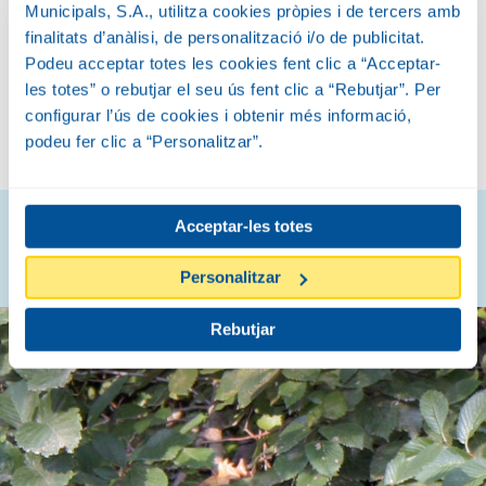
FLOR I FRUIT
Municipals, S.A., utilitza cookies pròpies i de tercers amb
finalitats d’anàlisi, de personalització i/o de publicitat.
Podeu acceptar totes les cookies fent clic a “Acceptar-
les totes” o rebutjar el seu ús fent clic a “Rebutjar”. Per
configurar l’ús de cookies i obtenir més informació,
HIVERN
PRIMAVERA
podeu fer clic a “Personalitzar”.
Acceptar-les totes
Descobreix com són
Personalitzar
Rebutjar