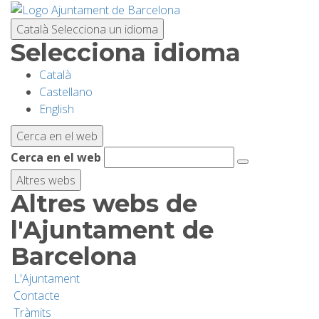
Vés
al
Català
Selecciona un idioma
contingut
Selecciona idioma
Català
PLANIFICA LA VISITA
Castellano
English
BIODIVERSITAT
Cerca en el web
Cerca en el web
ACTIVITATS
Altres webs
Altres webs de
ESCOLES
l'Ajuntament de
Barcelona
RECERCA I CONSERVACIÓ
L'Ajuntament
Contacte
SOSTENIBILITAT
Tràmits