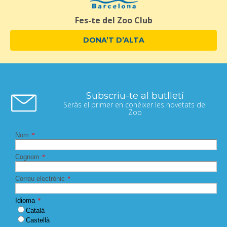
Fes-te del Zoo Club
DONA’T D’ALTA
Subscriu-te al butlletí
Seràs el primer en conèixer les novetats del
Zoo