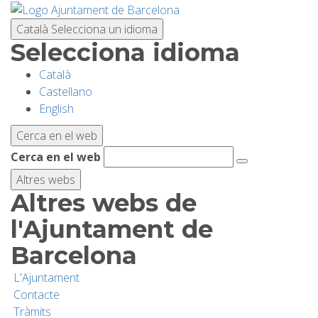
Vés
al
Català
Selecciona un idioma
contingut
Selecciona idioma
Català
PLANIFICA LA VISITA
Castellano
English
BIODIVERSITAT
Cerca en el web
Cerca en el web
ACTIVITATS
Altres webs
Altres webs de
ESCOLES
l'Ajuntament de
Barcelona
RECERCA I CONSERVACIÓ
L'Ajuntament
Contacte
SOSTENIBILITAT
Tràmits