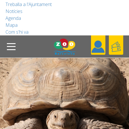
Treballa a l'Ajuntament
Notícies
COL·LABORA
Agenda
Mapa
Com s'hi va
FUNDACIÓ
Cerca
Header
Coneix el Zoo
CA
Blog
Contacta