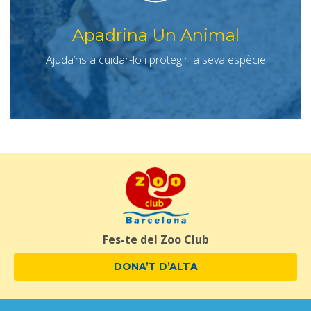
Apadrina Un Animal
Ajuda’ns a cuidar-lo i protegir la seva espècie
Fes-te del Zoo Club
DONA’T D’ALTA