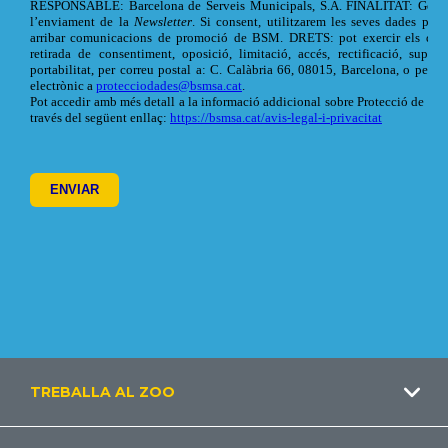
Footer
TREBALLA AL ZOO
CA