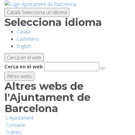
Vés
al
Català
Selecciona un idioma
contingut
Selecciona idioma
Català
PLANIFICA LA VISITA
Castellano
English
BIODIVERSITAT
Cerca en el web
Cerca en el web
ACTIVITATS
Altres webs
Altres webs de
ESCOLES
l'Ajuntament de
Barcelona
RECERCA I CONSERVACIÓ
L'Ajuntament
Contacte
SOSTENIBILITAT
Tràmits