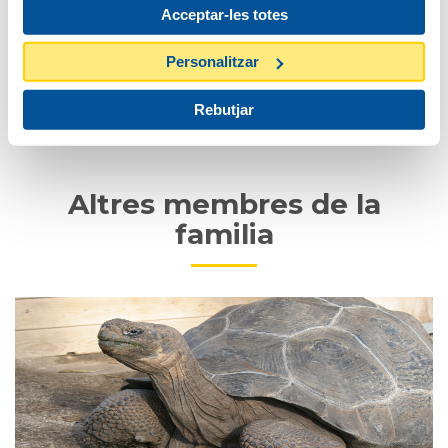
Acceptar-les totes
Conducta
Personalitzar
Rebutjar
Estatus i programes de conservació
Altres membres de la
familia