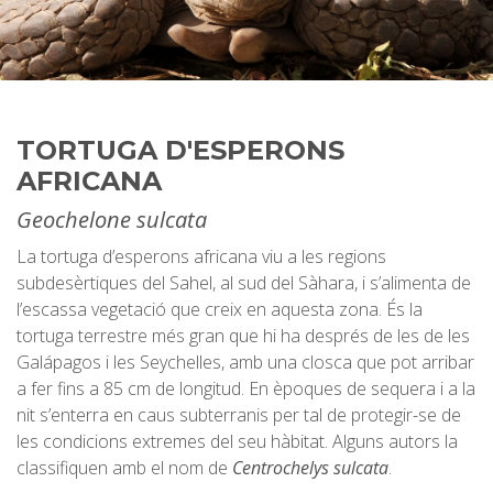
TORTUGA D'ESPERONS
AFRICANA
Geochelone sulcata
La tortuga d’esperons africana viu a les regions
subdesèrtiques del Sahel, al sud del Sàhara, i s’alimenta de
l’escassa vegetació que creix en aquesta zona. És la
tortuga terrestre més gran que hi ha després de les de les
Galápagos i les Seychelles, amb una closca que pot arribar
a fer fins a 85 cm de longitud. En èpoques de sequera i a la
nit s’enterra en caus subterranis per tal de protegir-se de
les condicions extremes del seu hàbitat. Alguns autors la
classifiquen amb el nom de
Centrochelys sulcata
.