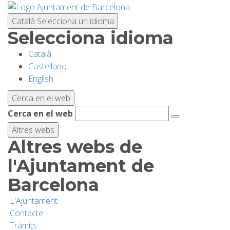
Vés
al
Català
Selecciona un idioma
contingut
Selecciona idioma
Català
PLANIFICA LA VISITA
Castellano
English
BIODIVERSITAT
Cerca en el web
Cerca en el web
ACTIVITATS
Altres webs
Altres webs de
ESCOLES
l'Ajuntament de
Barcelona
RECERCA I CONSERVACIÓ
L'Ajuntament
Contacte
SOSTENIBILITAT
Tràmits