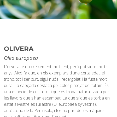
OLIVERA
Olea europaea
L'olivera té un creixement molt lent, però pot viure molts
anys. Això fa que, en els exemplars d'una certa edat, el
tronc, tot i ser curt, sigui nuós i recargolat, i la fusta molt
dura. La capçada destaca pel color platejat del fullam. És
una espècie de cultiu, tot i que es troba naturalitzada per
les llavors que s'han escampat. La que sí que es torba en
estat silvestre és l'ullastre (O. europaea sylvestris),
autòctona de la Península, i forma part de les màquies
esclerofil·les del litoral mediterrani.