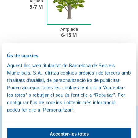
Alçada
5-7 M
Amplada
6-15 M
FLOR I FRUIT
Ús de cookies
Aquest lloc web titularitat de Barcelona de Serveis
Municipals, S.A., utilitza cookies pròpies i de tercers amb
finalitats d’anàlisi, de personalització i/o de publicitat.
PRIMAVERA
TARDOR
Podeu acceptar totes les cookies fent clic a “Acceptar-
les totes” o rebutjar el seu ús fent clic a “Rebutjar”. Per
configurar l’ús de cookies i obtenir més informació,
podeu fer clic a “Personalitzar”.
Descobreix com són
Acceptar-les totes