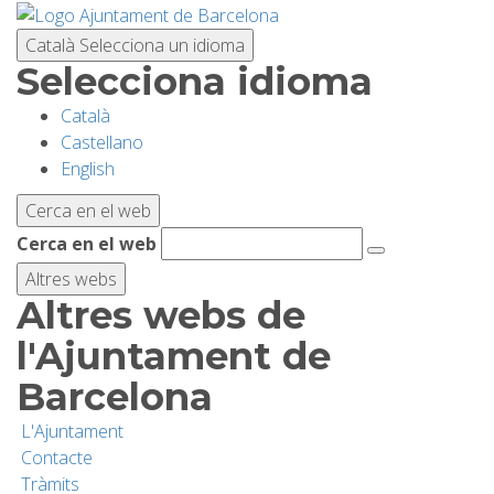
Vés
al
Català
Selecciona un idioma
contingut
Selecciona idioma
Català
PLANIFICA LA VISITA
Castellano
English
BIODIVERSITAT
Cerca en el web
Cerca en el web
ACTIVITATS
Altres webs
Altres webs de
ESCOLES
l'Ajuntament de
Barcelona
RECERCA I CONSERVACIÓ
L'Ajuntament
Contacte
SOSTENIBILITAT
Tràmits