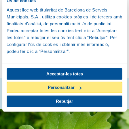
Ús de cookies
Amplada
Aquest lloc web titularitat de Barcelona de Serveis
8-12 M
Municipals, S.A., utilitza cookies pròpies i de tercers amb
finalitats d’anàlisi, de personalització i/o de publicitat.
FLOR I FRUIT
Podeu acceptar totes les cookies fent clic a “Acceptar-
les totes” o rebutjar el seu ús fent clic a “Rebutjar”. Per
configurar l’ús de cookies i obtenir més informació,
podeu fer clic a “Personalitzar”.
PRIMAVERA
TARDOR
Acceptar-les totes
Personalitzar
Descobreix com són
Rebutjar