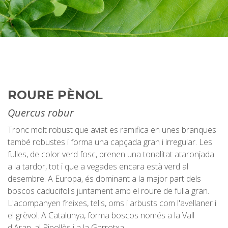
ROURE PÈNOL
Quercus robur
Tronc molt robust que aviat es ramifica en unes branques
també robustes i forma una capçada gran i irregular. Les
fulles, de color verd fosc, prenen una tonalitat ataronjada
a la tardor, tot i que a vegades encara està verd al
desembre. A Europa, és dominant a la major part dels
boscos caducifolis juntament amb el roure de fulla gran.
L'acompanyen freixes, tells, oms i arbusts com l'avellaner i
el grèvol. A Catalunya, forma boscos només a la Vall
d'Aran, al Ripollès i a la Garrotxa.