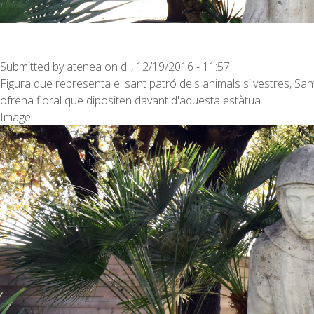
Submitted by
atenea
on
dl., 12/19/2016 - 11:57
Figura que representa el sant patró dels animals silvestres, Sa
ofrena floral que dipositen davant d'aquesta estàtua.
Image