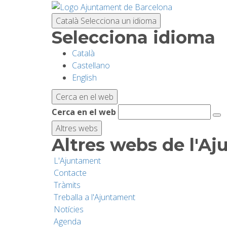
Vés
al
Català
Selecciona un idioma
contingut
Selecciona idioma
Català
Castellano
English
Cerca en el web
Cerca en el web
Altres webs
Altres webs de l'A
L'Ajuntament
Contacte
Tràmits
Treballa a l'Ajuntament
Notícies
Agenda