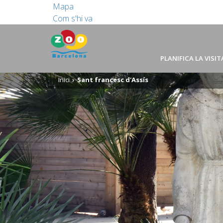
Mapa
Com s'hi va
PLANIFICA LA VISIT
Inici
Sant francesc d'Assís