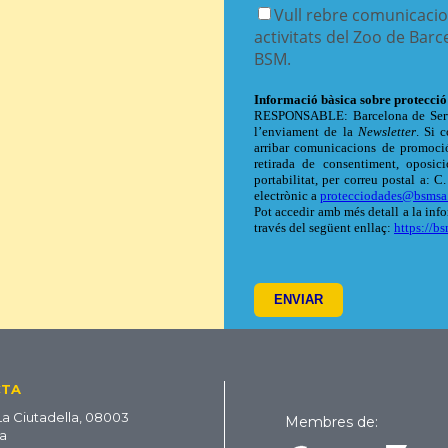
CTA
La Ciutadella, 08003
Membres de:
a