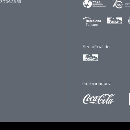
93.706.56.56
Seu oficial de:
Patrocinadors: