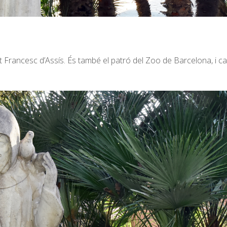
nt Francesc d’Assís. És també el patró del Zoo de Barcelona, i 