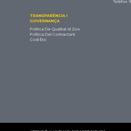
Telèfon: 
TRANSPARÈNCIA I
GOVERNANÇA
Política De Qualitat Al Zoo
Política Del Contractant
Codi Ètic