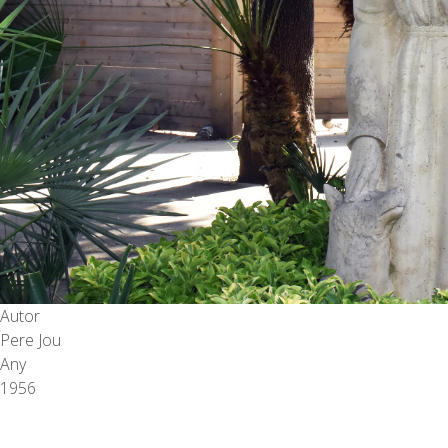
Autor
Pere Jou
Any
1956