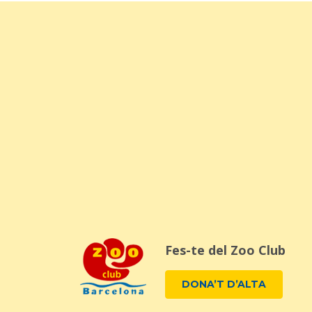
Fes-te del Zoo Club
DONA’T D’ALTA