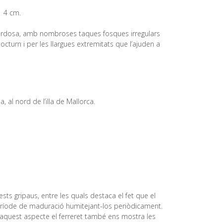
e 4 cm.
a verdosa, amb nombroses taques fosques irregulars
cturn i per les llargues extremitats que l’ajuden a
al nord de l’illa de Mallorca.
ests gripaus, entre les quals destaca el fet que el
 període de maduració humitejant-los periòdicament.
en aquest aspecte el ferreret també ens mostra les