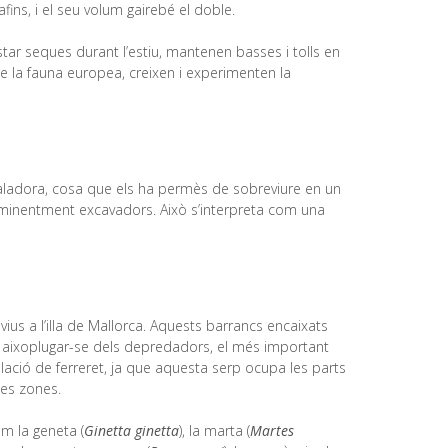
fins, i el seu volum gairebé el doble.
ar seques durant l’estiu, mantenen basses i tolls en
de la fauna europea, creixen i experimenten la
caladora, cosa que els ha permès de sobreviure en un
, eminentment excavadors. Això s’interpreta com una
vius a l’illa de Mallorca. Aquests barrancs encaixats
mès aixoplugar-se dels depredadors, el més important
oblació de ferreret, ja que aquesta serp ocupa les parts
tes zones.
m la geneta (
Ginetta ginetta
), la marta (
Martes