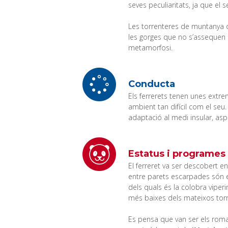
seves peculiaritats, ja que el 
Les torrenteres de muntanya d
les gorges que no s’assequen m
metamorfosi.
Conducta
Els ferrerets tenen unes extr
ambient tan difícil com el seu
adaptació al medi insular, aspre
Estatus i programes
El ferreret va ser descobert en
entre parets escarpades són el
dels quals és la colobra viperi
més baixes dels mateixos torr
Es pensa que van ser els roma