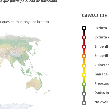
en què participa el Zoo de Barcelona.
GRAU DE 
stiques de muntanya de la serra
Extinta
Extinta 
En perill 
En perill
Vulnera
Gairebé
Preocup
Dades in
No aval