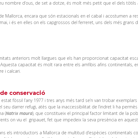
seu nombre d’ous, de set a dotze, és molt més petit que el dels tòtils a
e Mallorca, encara que són estacionals en el cabal i acostumen a rest
ai, i és en elles on els capgrossos del ferreret, uns dels més grans 
emitats anteriors molt llargues que els han proporcionat capacitat es
. Aquesta capacitat és molt rara entre els amfibis afins continentals
 i calcari.
 de conservació
 estat fòssil l’any 1977 i tres anys més tard se’n van trobar exemplars 
 seu darrer refugi, atès que la inaccessibilitat de l’indret li ha per
na (
Natrix maura
), que constitueix el principal factor limitant de la p
ents on viu el gripauet, fet que impedeix la seva presència en aques
ns els introductors a Mallorca de multitud d’espècies continentals co