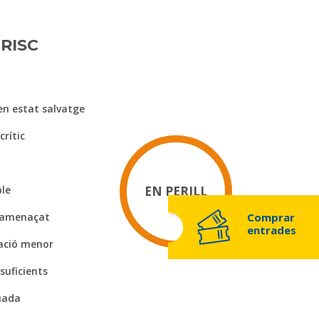
RISC
en estat salvatge
crític
ble
EN PERILL
Comprar
 amenaçat
entrades
ació menor
suficients
uada