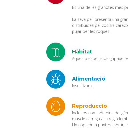
És una de les granotes més pe
La seva pell presenta una gra
distribuïdes pel cos. Es carac
pujar per les roques.
Hàbitat
Aquesta espècie de gripauet vi
Alimentació
Insectívora.
Reproducció
Inclosos com són dins del gè
mascle carrega a la regió lumb
Un cop són a punt de sortir, e