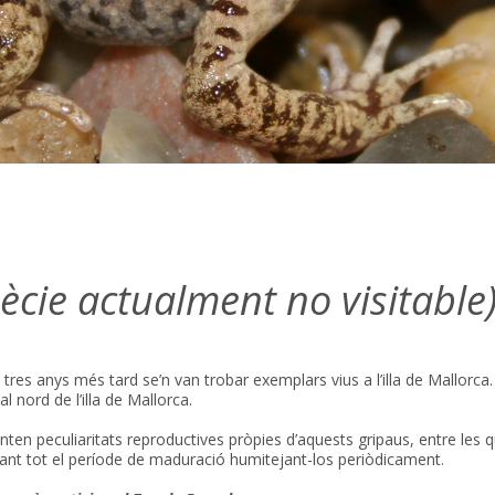
ècie actualment no visitable
 i tres anys més tard se’n van trobar exemplars vius a l’illa de Mallor
 nord de l’illa de Mallorca.
enten peculiaritats reproductives pròpies d’aquests gripaus, entre les 
urant tot el període de maduració humitejant-los periòdicament.