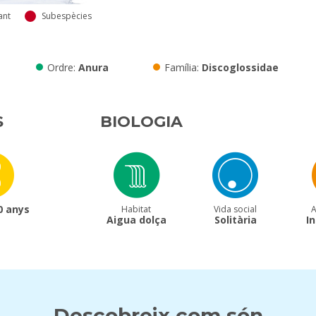
ant
Subespècies
Ordre
Anura
Família
Discoglossidae
S
BIOLOGIA
0 anys
Habitat
Vida social
A
Aigua dolça
Solitària
I
Descobreix com són