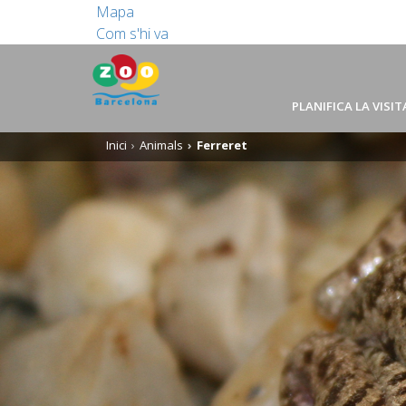
Mapa
Com s'hi va
PLANIFICA LA VISIT
Inici
Animals
Ferreret