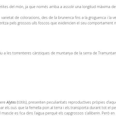
tites del món, ja que només arriba a assolir una longitud màxima d
n varietat de coloracions, des de la brunenca fins a la groguenca i l
teritza pels grossos ulls foscos que evidencien el seu comportament no
u a les torrenteres càrstiques de muntanya de la serra de Tramuntana, 
nere
Alytes
(tòtils), presenten peculiaritats reproductives pròpies d’aqu
ar els ous que la femella pon al terra i els transporta durant tot el
l mascle es fica dins l’aigua perquè els capgrossos s’alliberin. Però 